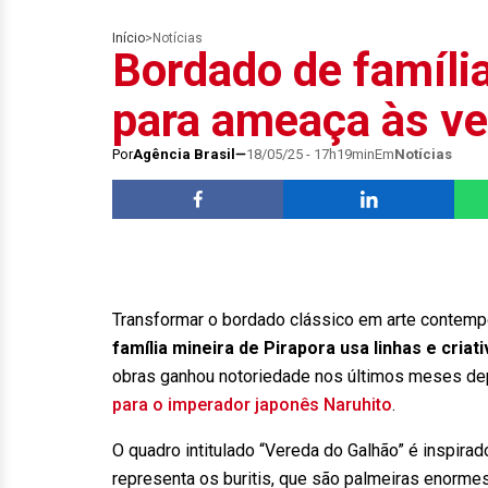
Início
>
Notícias
Bordado de família
para ameaça às ve
Por
Agência Brasil
18/05/25 - 17h19min
Em
Notícias
Transformar o bordado clássico em arte contemp
família mineira de Pirapora usa linhas e criat
obras ganhou notoriedade nos últimos meses dep
para o imperador japonês Naruhito
.
O quadro intitulado “Vereda do Galhão” é inspirad
representa os buritis, que são palmeiras enorme