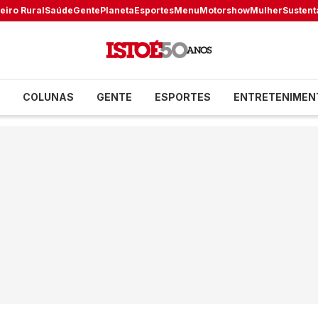
eiro Rural
Saúde
Gente
Planeta
Esportes
Menu
Motorshow
Mulher
Sustent
COLUNAS
GENTE
ESPORTES
ENTRETENIMEN