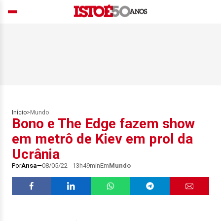
Início
>
Mundo
Bono e The Edge fazem show
em metrô de Kiev em prol da
Ucrânia
Por
Ansa
08/05/22 - 13h49min
Em
Mundo