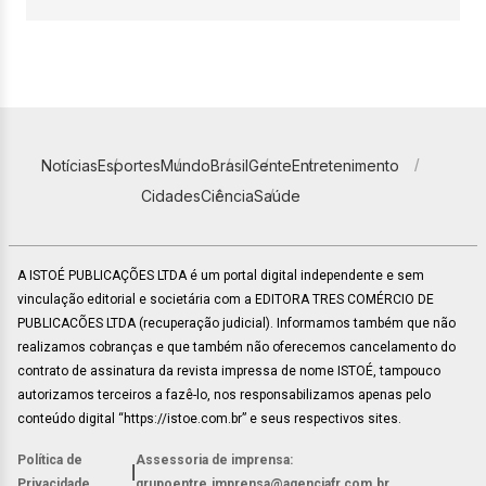
Notícias
Esportes
Mundo
Brasil
Gente
Entretenimento
Cidades
Ciência
Saúde
A ISTOÉ PUBLICAÇÕES LTDA é um portal digital independente e sem
vinculação editorial e societária com a EDITORA TRES COMÉRCIO DE
PUBLICACÕES LTDA (recuperação judicial). Informamos também que não
realizamos cobranças e que também não oferecemos cancelamento do
contrato de assinatura da revista impressa de nome ISTOÉ, tampouco
autorizamos terceiros a fazê-lo, nos responsabilizamos apenas pelo
conteúdo digital “https://istoe.com.br” e seus respectivos sites.
Política de
Assessoria de imprensa:
|
Privacidade
grupoentre.imprensa@agenciafr.com.br