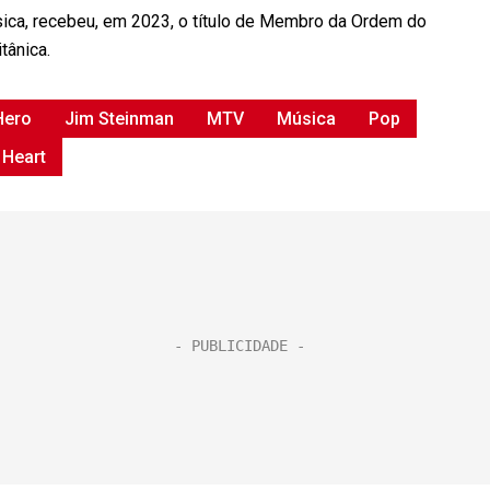
sica, recebeu, em 2023, o título de Membro da Ordem do
tânica.
Hero
Jim Steinman
MTV
Música
Pop
 Heart