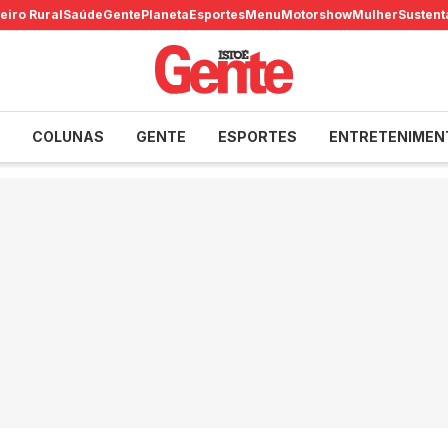
eiro Rural
Saúde
Gente
Planeta
Esportes
Menu
Motorshow
Mulher
Sustent
COLUNAS
GENTE
ESPORTES
ENTRETENIMEN