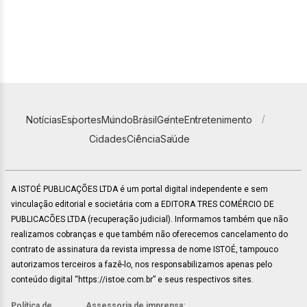
Notícias
Esportes
Mundo
Brasil
Gente
Entretenimento
Cidades
Ciência
Saúde
A ISTOÉ PUBLICAÇÕES LTDA é um portal digital independente e sem
vinculação editorial e societária com a EDITORA TRES COMÉRCIO DE
PUBLICACÕES LTDA (recuperação judicial). Informamos também que não
realizamos cobranças e que também não oferecemos cancelamento do
contrato de assinatura da revista impressa de nome ISTOÉ, tampouco
autorizamos terceiros a fazê-lo, nos responsabilizamos apenas pelo
conteúdo digital “https://istoe.com.br” e seus respectivos sites.
Política de
Assessoria de imprensa: