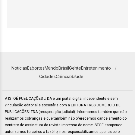
Notícias
Esportes
Mundo
Brasil
Gente
Entretenimento
Cidades
Ciência
Saúde
A ISTOÉ PUBLICAÇÕES LTDA é um portal digital independente e sem
vinculação editorial e societária com a EDITORA TRES COMÉRCIO DE
PUBLICACÕES LTDA (recuperação judicial). Informamos também que não
realizamos cobranças e que também não oferecemos cancelamento do
contrato de assinatura da revista impressa de nome ISTOÉ, tampouco
autorizamos terceiros a fazê-lo, nos responsabilizamos apenas pelo