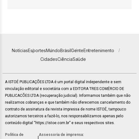
Notícias
Esportes
Mundo
Brasil
Gente
Entretenimento
Cidades
Ciência
Saúde
A ISTOÉ PUBLICAÇÕES LTDA é um portal digital independente e sem
vinculação editorial e societária com a EDITORA TRES COMÉRCIO DE
PUBLICACÕES LTDA (recuperação judicial). Informamos também que não
realizamos cobranças e que também não oferecemos cancelamento do
contrato de assinatura da revista impressa de nome ISTOÉ, tampouco
autorizamos terceiros a fazê-lo, nos responsabilizamos apenas pelo
conteúdo digital “https://istoe.com.br” e seus respectivos sites.
Política de
Assessoria de imprensa:
|