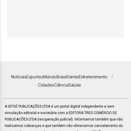
Notícias
Esportes
Mundo
Brasil
Gente
Entretenimento
Cidades
Ciência
Saúde
A ISTOÉ PUBLICAÇÕES LTDA é um portal digital independente e sem
vinculação editorial e societária com a EDITORA TRES COMÉRCIO DE
PUBLICACÕES LTDA (recuperação judicial). Informamos também que não
realizamos cobranças e que também não oferecemos cancelamento do