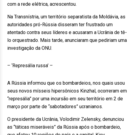
com a rede elétrica, acrescentou.
Na Transnístria, um território separatista da Moldávia, as
autoridades pró-Rússia disseram ter frustrado um
atentado contra seus líderes e acusaram a Ucrânia de tê-
lo orquestrado. Mais tarde, anunciaram que pediriam uma
investigação da ONU.
– ‘Represália russa’ –
A Rússia informou que os bombardeios, nos quais usou
seus novos mísseis hipersônicos Kinzhal, ocorreram em
“represália” por uma incursão em seu território em 2 de
março por parte de “sabotadores” ucranianos.
O presidente da Ucrânia, Volodimir Zelensky, denunciou
as “táticas miseráveis” da Rússia após o bombardeio,
que afetou 10 regiões do país e a capital, Kiev,