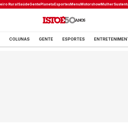
eiro Rural
Saúde
Gente
Planeta
Esportes
Menu
Motorshow
Mulher
Sustent
COLUNAS
GENTE
ESPORTES
ENTRETENIMEN