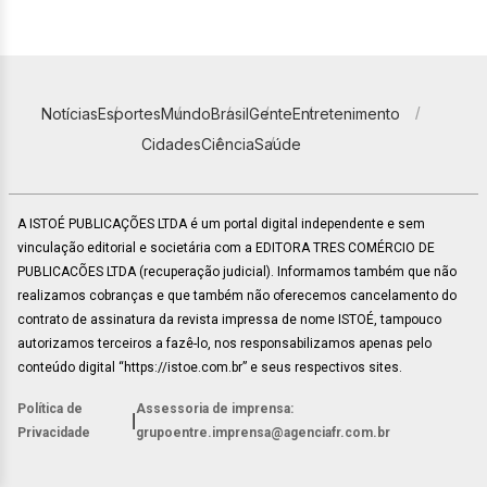
Notícias
Esportes
Mundo
Brasil
Gente
Entretenimento
Cidades
Ciência
Saúde
A ISTOÉ PUBLICAÇÕES LTDA é um portal digital independente e sem
vinculação editorial e societária com a EDITORA TRES COMÉRCIO DE
PUBLICACÕES LTDA (recuperação judicial). Informamos também que não
realizamos cobranças e que também não oferecemos cancelamento do
contrato de assinatura da revista impressa de nome ISTOÉ, tampouco
autorizamos terceiros a fazê-lo, nos responsabilizamos apenas pelo
conteúdo digital “https://istoe.com.br” e seus respectivos sites.
Política de
Assessoria de imprensa:
|
Privacidade
grupoentre.imprensa@agenciafr.com.br