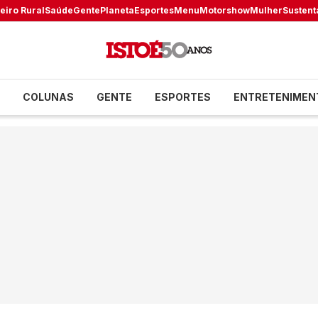
eiro Rural
Saúde
Gente
Planeta
Esportes
Menu
Motorshow
Mulher
Sustent
COLUNAS
GENTE
ESPORTES
ENTRETENIMEN