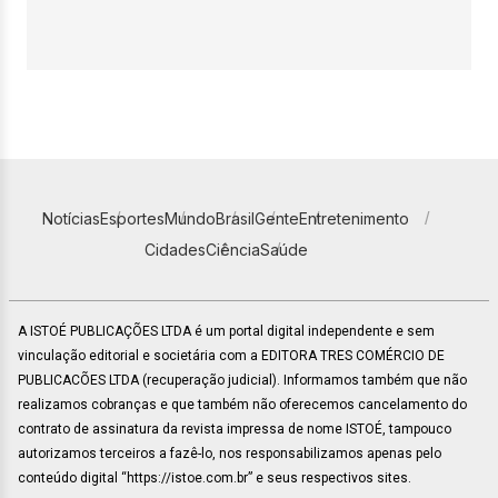
Notícias
Esportes
Mundo
Brasil
Gente
Entretenimento
Cidades
Ciência
Saúde
A ISTOÉ PUBLICAÇÕES LTDA é um portal digital independente e sem
vinculação editorial e societária com a EDITORA TRES COMÉRCIO DE
PUBLICACÕES LTDA (recuperação judicial). Informamos também que não
realizamos cobranças e que também não oferecemos cancelamento do
contrato de assinatura da revista impressa de nome ISTOÉ, tampouco
autorizamos terceiros a fazê-lo, nos responsabilizamos apenas pelo
conteúdo digital “https://istoe.com.br” e seus respectivos sites.