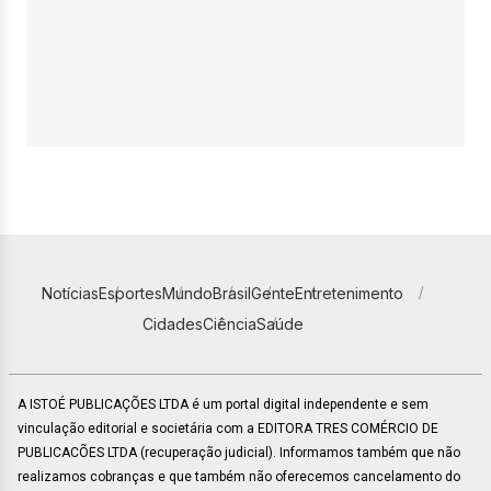
Notícias
Esportes
Mundo
Brasil
Gente
Entretenimento
Cidades
Ciência
Saúde
A ISTOÉ PUBLICAÇÕES LTDA é um portal digital independente e sem
vinculação editorial e societária com a EDITORA TRES COMÉRCIO DE
PUBLICACÕES LTDA (recuperação judicial). Informamos também que não
realizamos cobranças e que também não oferecemos cancelamento do