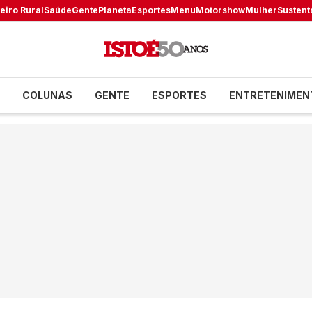
eiro Rural
Saúde
Gente
Planeta
Esportes
Menu
Motorshow
Mulher
Sustent
COLUNAS
GENTE
ESPORTES
ENTRETENIMEN