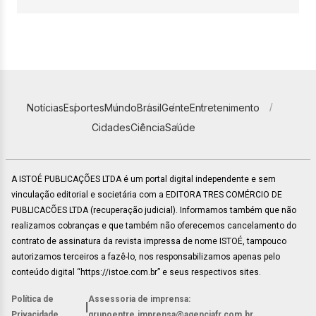
Notícias
Esportes
Mundo
Brasil
Gente
Entretenimento
Cidades
Ciência
Saúde
A ISTOÉ PUBLICAÇÕES LTDA é um portal digital independente e sem
vinculação editorial e societária com a EDITORA TRES COMÉRCIO DE
PUBLICACÕES LTDA (recuperação judicial). Informamos também que não
realizamos cobranças e que também não oferecemos cancelamento do
contrato de assinatura da revista impressa de nome ISTOÉ, tampouco
autorizamos terceiros a fazê-lo, nos responsabilizamos apenas pelo
conteúdo digital “https://istoe.com.br” e seus respectivos sites.
Política de
Assessoria de imprensa:
|
Privacidade
grupoentre.imprensa@agenciafr.com.br