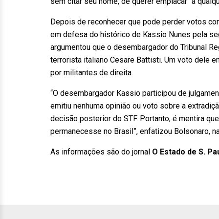
sem citar seu nome, de querer emplacar “a qualqu
Depois de reconhecer que pode perder votos co
em defesa do histórico de Kassio Nunes pela se
argumentou que o desembargador do Tribunal Reg
terrorista italiano Cesare Battisti. Um voto del
por militantes de direita.
“O desembargador Kassio participou de julgamen
emitiu nenhuma opinião ou voto sobre a extradiç
decisão posterior do STF. Portanto, é mentira qu
permanecesse no Brasil”, enfatizou Bolsonaro, na
As informações são do jornal
O Estado de S. Pa