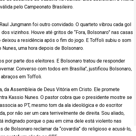
 válida pelo Campeonato Brasileiro.
Raul Jungmann foi outro convidado. O quarteto vibrou cada gol
dos vizinhos. Houve até gritos de “Fora, Bolsonaro” nas casas
o deixou a residência após o fim do jogo. E Toffoli subiu o som
io Nunes, uma hora depois de Bolsonaro.
s por parte dos eleitores. E Bolsonaro tratou de responder
vernar. Converso com todos em Brasília”, justificou Bolsonaro,
abraços em Toffoli.
a, da Assembleia de Deus Vitória em Cristo. Ele promete
ntra Kassio Nunes. O pastor cobra que o presidente mostre se
 associa ao PT, mesmo tom da ala ideológica e do escritor
a, por não ser um cara terrivelmente de direita. Sou aliado,
á indignado porque o pau em cima dele está violento nas
is de Bolsonaro reclamar da “covardia” do religioso e acusá-lo,