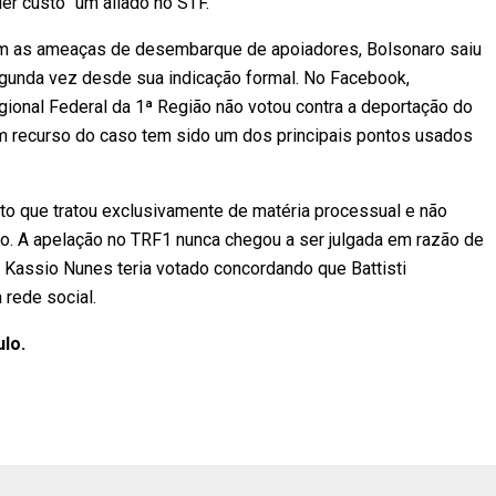
er custo” um aliado no STF.
m as ameaças de desembarque de apoiadores, Bolsonaro saiu
gunda vez desde sua indicação formal. No Facebook,
ional Federal da 1ª Região não votou contra a deportação do
e em recurso do caso tem sido um dos principais pontos usados
to que tratou exclusivamente de matéria processual e não
ão. A apelação no TRF1 nunca chegou a ser julgada em razão de
e Kassio Nunes teria votado concordando que Battisti
 rede social.
ulo.