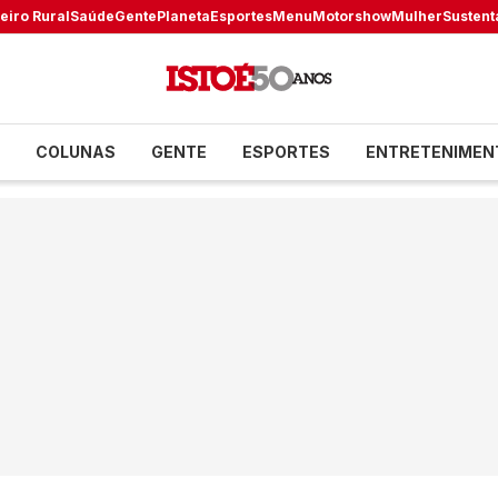
eiro Rural
Saúde
Gente
Planeta
Esportes
Menu
Motorshow
Mulher
Sustent
COLUNAS
GENTE
ESPORTES
ENTRETENIMEN