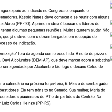
 agora apoio ao indicado no Congresso, enquanto o
 senadores. Kassio Nunes deve começar a se reunir com alguns
a Abreu (PP-TO). A primeira ideia é buscar os líderes de
s tentar algumas pequenas reuniões. Muitos querem ajudar. Não
ora, que já esteve com o desembargador, em recepção de
ocesso de indicação.
rnização” fora da agenda com o escolhido. A noite de pizza e
, Davi Alcolumbre (DEM-AP), que deve marcar agora a sabatina
ve ser agendada por Alcolumbre tão logo o decano Celso de
ir o calendário na próxima terça-feira, 6. Mas o desembargador
astidores. Ele tem trânsito no Senado. Sua mulher, Maria do
e senadores piauienses do PT e de partidos do Centrão. Na
 Luiz Carlos Heinze (PP-RS).