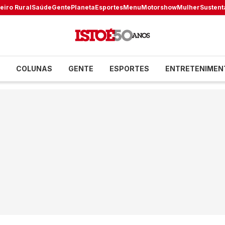
eiro Rural
Saúde
Gente
Planeta
Esportes
Menu
Motorshow
Mulher
Sustent
COLUNAS
GENTE
ESPORTES
ENTRETENIMEN