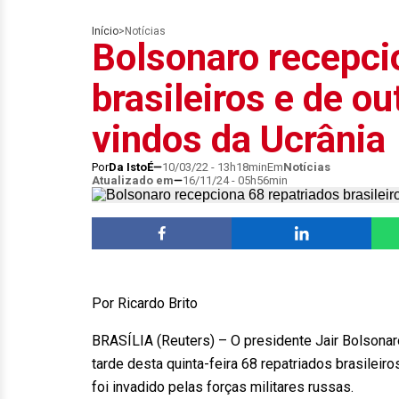
Início
>
Notícias
Bolsonaro recepci
brasileiros e de o
vindos da Ucrânia
Por
Da IstoÉ
10/03/22 - 13h18min
Em
Notícias
Atualizado em
16/11/24 - 05h56min
Por Ricardo Brito
BRASÍLIA (Reuters) – O presidente Jair Bolsonaro
tarde desta quinta-feira 68 repatriados brasileir
foi invadido pelas forças militares russas.