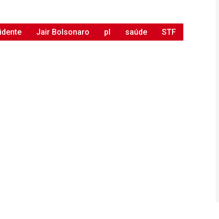
idente
Jair Bolsonaro
pl
saúde
STF