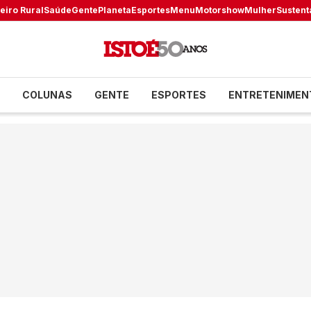
eiro Rural
Saúde
Gente
Planeta
Esportes
Menu
Motorshow
Mulher
Sustent
COLUNAS
GENTE
ESPORTES
ENTRETENIMEN