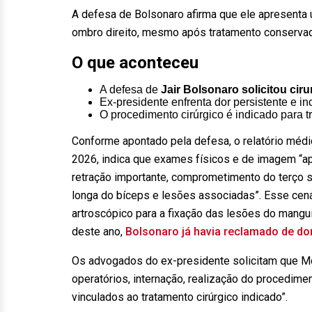
A defesa de Bolsonaro afirma que ele apresenta 
ombro direito, mesmo após tratamento conservad
O que aconteceu
A defesa de
Jair Bolsonaro solicitou ciru
Ex-presidente enfrenta dor persistente e i
O procedimento cirúrgico é indicado para t
Conforme apontado pela defesa, o relatório médic
2026, indica que exames físicos e de imagem “ap
retração importante, comprometimento do terço 
longa do bíceps e lesões associadas”. Esse cená
artroscópico para a fixação das lesões do mangu
deste ano,
Bolsonaro já havia reclamado de dor
Os advogados do ex-presidente solicitam que Mor
operatórios, internação, realização do procedimen
vinculados ao tratamento cirúrgico indicado”.