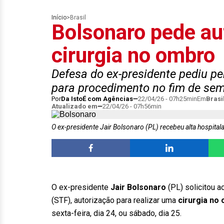
Início
>
Brasil
Bolsonaro pede au
cirurgia no ombro
Defesa do ex-presidente pediu p
para procedimento no fim de se
Por
Da IstoÉ com Agências
22/04/26 - 07h25min
Em
Brasi
Atualizado em
22/04/26 - 07h56min
O ex-presidente Jair Bolsonaro (PL) recebeu alta hospitala
O ex-presidente
Jair Bolsonaro
(PL) solicitou a
(STF), autorização para realizar uma
cirurgia no 
sexta-feira, dia 24, ou sábado, dia 25.