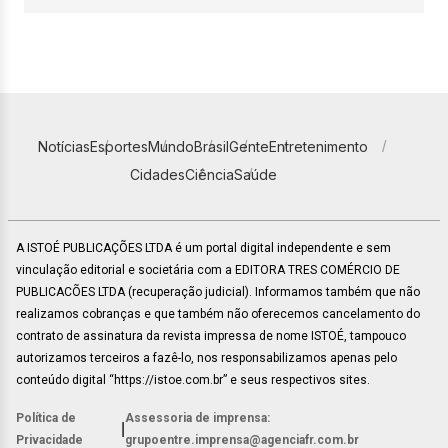
Notícias
Esportes
Mundo
Brasil
Gente
Entretenimento
Cidades
Ciência
Saúde
A ISTOÉ PUBLICAÇÕES LTDA é um portal digital independente e sem
vinculação editorial e societária com a EDITORA TRES COMÉRCIO DE
PUBLICACÕES LTDA (recuperação judicial). Informamos também que não
realizamos cobranças e que também não oferecemos cancelamento do
contrato de assinatura da revista impressa de nome ISTOÉ, tampouco
autorizamos terceiros a fazê-lo, nos responsabilizamos apenas pelo
conteúdo digital “https://istoe.com.br” e seus respectivos sites.
Política de
Assessoria de imprensa:
|
Privacidade
grupoentre.imprensa@agenciafr.com.br