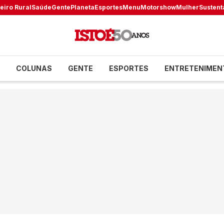
eiro Rural
Saúde
Gente
Planeta
Esportes
Menu
Motorshow
Mulher
Sustent
COLUNAS
GENTE
ESPORTES
ENTRETENIMEN