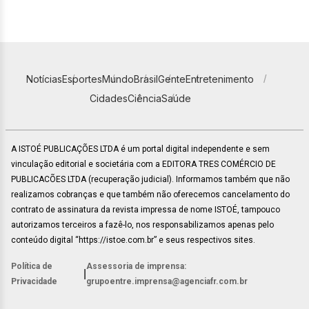
Notícias
Esportes
Mundo
Brasil
Gente
Entretenimento
Cidades
Ciência
Saúde
A ISTOÉ PUBLICAÇÕES LTDA é um portal digital independente e sem
vinculação editorial e societária com a EDITORA TRES COMÉRCIO DE
PUBLICACÕES LTDA (recuperação judicial). Informamos também que não
realizamos cobranças e que também não oferecemos cancelamento do
contrato de assinatura da revista impressa de nome ISTOÉ, tampouco
autorizamos terceiros a fazê-lo, nos responsabilizamos apenas pelo
conteúdo digital “https://istoe.com.br” e seus respectivos sites.
Política de
Assessoria de imprensa:
|
Privacidade
grupoentre.imprensa@agenciafr.com.br