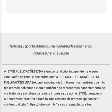
Notícias
Esportes
Mundo
Brasil
Gente
Entretenimento
Cidades
Ciência
Saúde
A ISTOÉ PUBLICAÇÕES LTDA é um portal digital independente e sem
vinculação editorial e societária com a EDITORA TRES COMÉRCIO DE
PUBLICACÕES LTDA (recuperação judicial). Informamos também que não
realizamos cobranças e que também não oferecemos cancelamento do
contrato de assinatura da revista impressa de nome ISTOÉ, tampouco
autorizamos terceiros a fazê-lo, nos responsabilizamos apenas pelo
conteúdo digital “https://istoe.com.br” e seus respectivos sites.