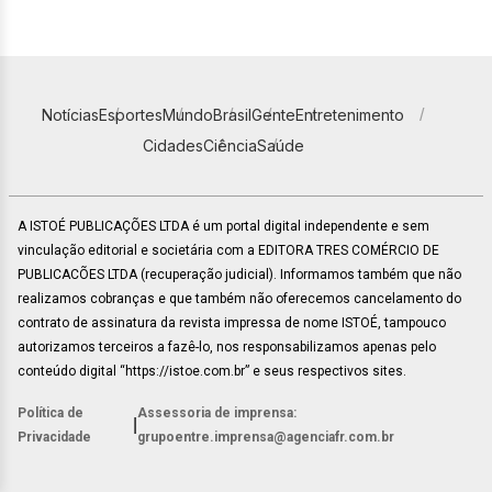
Notícias
Esportes
Mundo
Brasil
Gente
Entretenimento
Cidades
Ciência
Saúde
A ISTOÉ PUBLICAÇÕES LTDA é um portal digital independente e sem
vinculação editorial e societária com a EDITORA TRES COMÉRCIO DE
PUBLICACÕES LTDA (recuperação judicial). Informamos também que não
realizamos cobranças e que também não oferecemos cancelamento do
contrato de assinatura da revista impressa de nome ISTOÉ, tampouco
autorizamos terceiros a fazê-lo, nos responsabilizamos apenas pelo
conteúdo digital “https://istoe.com.br” e seus respectivos sites.
Política de
Assessoria de imprensa:
|
Privacidade
grupoentre.imprensa@agenciafr.com.br