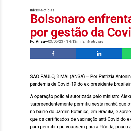
Início
>
Notícias
Bolsonaro enfrenta
por gestão da Cov
Por
Ansa
03/05/23 - 17h13min
Em
Notícias
SÃO PAULO, 3 MAI (ANSA) – Por Patrizia Antonini
pandemia de Covid-19 do ex-presidente brasileir
A operação policial autorizada pelo ministro Ale
surpreendentemente permitiu nesta manhã que o
no bairro do Jardim Botânico, em Brasília, e apr
que os certificados de vacinação anti-Covid do ex
para permitir que voassem para a Flórida, pouco 