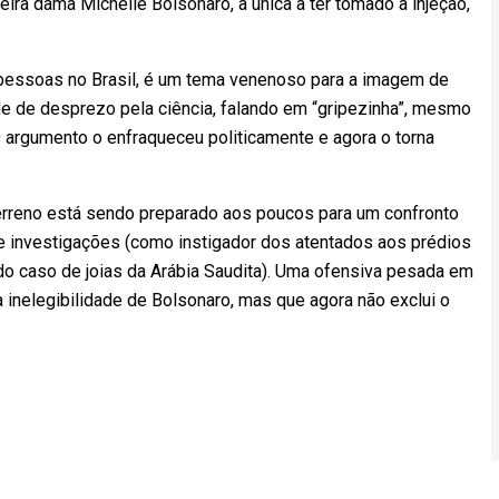
meira dama Michelle Bolsonaro, a única a ter tomado a injeção,
 pessoas no Brasil, é um tema venenoso para a imagem de
de de desprezo pela ciência, falando em “gripezinha”, mesmo
O argumento o enfraqueceu politicamente e agora o torna
terreno está sendo preparado aos poucos para um confronto
de investigações (como instigador dos atentados aos prédios
 do caso de joias da Arábia Saudita). Uma ofensiva pesada em
a inelegibilidade de Bolsonaro, mas que agora não exclui o