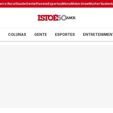
eiro Rural
Saúde
Gente
Planeta
Esportes
Menu
Motorshow
Mulher
Sustent
COLUNAS
GENTE
ESPORTES
ENTRETENIMEN