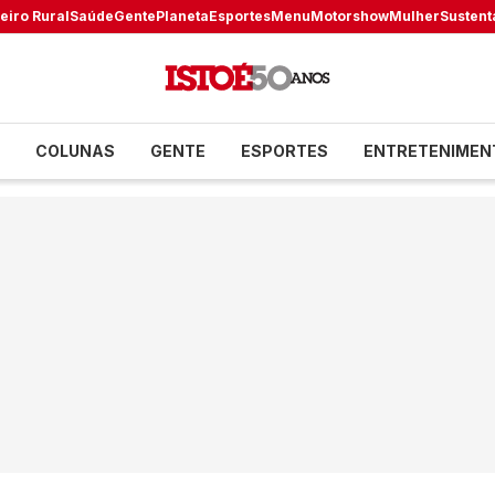
eiro Rural
Saúde
Gente
Planeta
Esportes
Menu
Motorshow
Mulher
Sustent
COLUNAS
GENTE
ESPORTES
ENTRETENIMEN