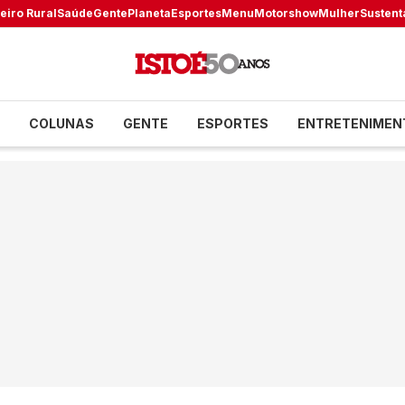
eiro Rural
Saúde
Gente
Planeta
Esportes
Menu
Motorshow
Mulher
Sustent
COLUNAS
GENTE
ESPORTES
ENTRETENIMEN