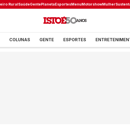
eiro Rural
Saúde
Gente
Planeta
Esportes
Menu
Motorshow
Mulher
Sustent
COLUNAS
GENTE
ESPORTES
ENTRETENIMEN