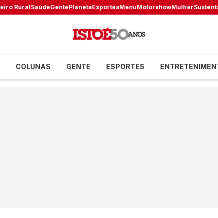
eiro Rural
Saúde
Gente
Planeta
Esportes
Menu
Motorshow
Mulher
Sustent
COLUNAS
GENTE
ESPORTES
ENTRETENIMEN