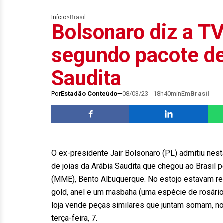
Início
>
Brasil
Bolsonaro diz a T
segundo pacote de
Saudita
Por
Estadão Conteúdo
08/03/23 - 18h40min
Em
Brasil
O ex-presidente Jair Bolsonaro (PL) admitiu nest
de joias da Arábia Saudita que chegou ao Brasil 
(MME), Bento Albuquerque. No estojo estavam rel
gold, anel e um masbaha (uma espécie de rosário 
loja vende peças similares que juntam somam, no
terça-feira, 7.