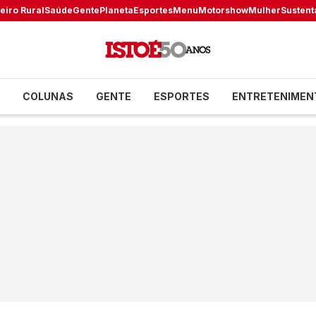
eiro Rural
Saúde
Gente
Planeta
Esportes
Menu
Motorshow
Mulher
Sustent
COLUNAS
GENTE
ESPORTES
ENTRETENIMEN