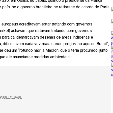
e o G20, em Osaka, no Japão, quando o presidente da França
 país, se o governo brasileiro se retirasse do acordo de Paris
es europeus acreditavam estar tratando com governos
Merkel) achavam que estavam tratando com governos
am para cá, demarcavam dezenas de áreas indígenas e
, dificultavam cada vez mais nosso progresso aqui no Brasil”,
e deu um “rotundo não” a Macron, que o teria procurado, junto
ra que ele anunciasse medidas ambientais.