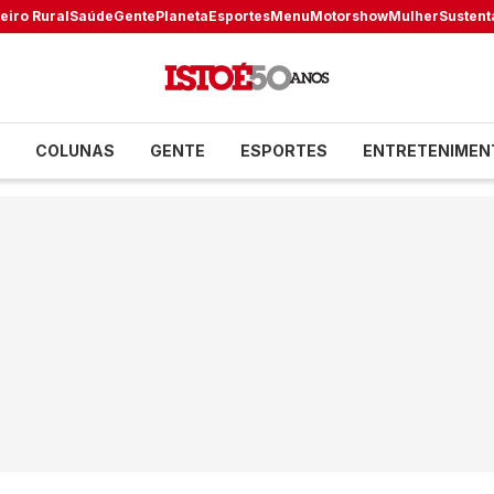
eiro Rural
Saúde
Gente
Planeta
Esportes
Menu
Motorshow
Mulher
Sustent
COLUNAS
GENTE
ESPORTES
ENTRETENIMEN