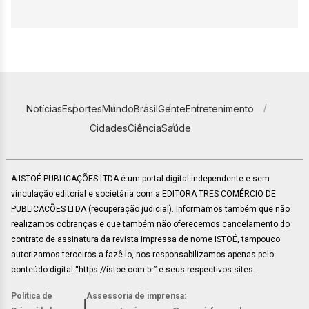
Notícias
Esportes
Mundo
Brasil
Gente
Entretenimento
Cidades
Ciência
Saúde
A ISTOÉ PUBLICAÇÕES LTDA é um portal digital independente e sem
vinculação editorial e societária com a EDITORA TRES COMÉRCIO DE
PUBLICACÕES LTDA (recuperação judicial). Informamos também que não
realizamos cobranças e que também não oferecemos cancelamento do
contrato de assinatura da revista impressa de nome ISTOÉ, tampouco
autorizamos terceiros a fazê-lo, nos responsabilizamos apenas pelo
conteúdo digital “https://istoe.com.br” e seus respectivos sites.
Política de
Assessoria de imprensa:
|