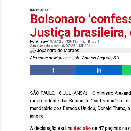
Início
>
Brasil
Bolsonaro ‘confes
Justiça brasileira
Por
Ansa
18/07/25 - 13h13min
Em
Brasil
Atualizado em
18/07/25 - 13h40min
Alexandre de Moraes
Foto: Antonio Augusto/STF
SÃO PAULO, 18 JUL (ANSA) – O ministro Alexandr
ex-presidente Jair Bolsonaro “confessou” um crim
mandatário dos Estados Unidos, Donald Trump, a 
janeiro.
A declaração está na
decisão
de 47 páginas na q