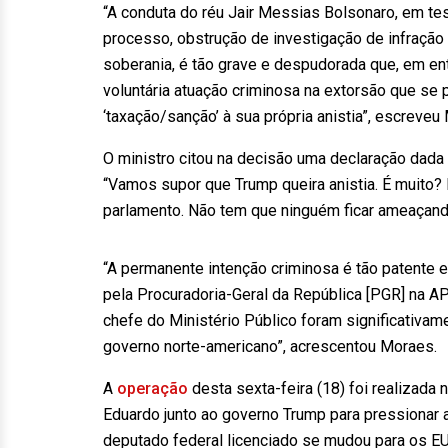
“A conduta do réu Jair Messias Bolsonaro, em te
processo, obstrução de investigação de infração
soberania, é tão grave e despudorada que, em en
voluntária atuação criminosa na extorsão que se p
‘taxação/sanção’ à sua própria anistia”, escreveu
O ministro citou na decisão uma declaração dada p
“Vamos supor que Trump queira anistia. É muito? É 
parlamento. Não tem que ninguém ficar ameaçando 
“A permanente intenção criminosa é tão patente 
pela Procuradoria-Geral da República [PGR] na A
chefe do Ministério Público foram significativa
governo norte-americano”, acrescentou Moraes.
A
operação
desta sexta-feira (18) foi realizada
Eduardo junto ao governo Trump para pressionar a 
deputado federal licenciado se mudou para os EUA