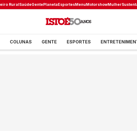
eiro Rural
Saúde
Gente
Planeta
Esportes
Menu
Motorshow
Mulher
Sustent
COLUNAS
GENTE
ESPORTES
ENTRETENIMEN