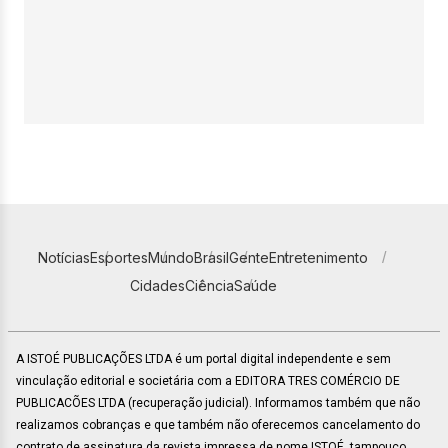
Notícias
Esportes
Mundo
Brasil
Gente
Entretenimento
Cidades
Ciência
Saúde
A ISTOÉ PUBLICAÇÕES LTDA é um portal digital independente e sem
vinculação editorial e societária com a EDITORA TRES COMÉRCIO DE
PUBLICACÕES LTDA (recuperação judicial). Informamos também que não
realizamos cobranças e que também não oferecemos cancelamento do
contrato de assinatura da revista impressa de nome ISTOÉ, tampouco