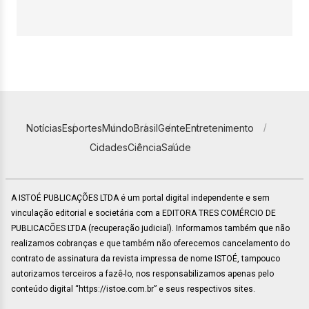
Notícias
Esportes
Mundo
Brasil
Gente
Entretenimento
Cidades
Ciência
Saúde
A ISTOÉ PUBLICAÇÕES LTDA é um portal digital independente e sem
vinculação editorial e societária com a EDITORA TRES COMÉRCIO DE
PUBLICACÕES LTDA (recuperação judicial). Informamos também que não
realizamos cobranças e que também não oferecemos cancelamento do
contrato de assinatura da revista impressa de nome ISTOÉ, tampouco
autorizamos terceiros a fazê-lo, nos responsabilizamos apenas pelo
conteúdo digital “https://istoe.com.br” e seus respectivos sites.