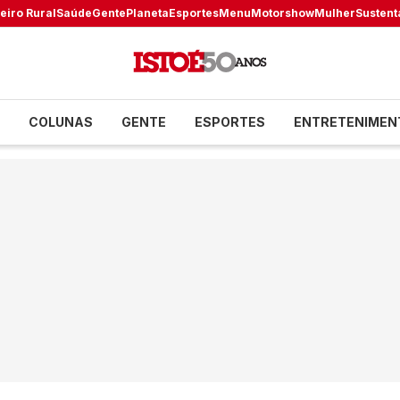
eiro Rural
Saúde
Gente
Planeta
Esportes
Menu
Motorshow
Mulher
Sustent
COLUNAS
GENTE
ESPORTES
ENTRETENIMEN