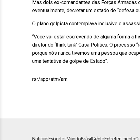
Mas dois ex-comandantes das Forças Armadas co
eventualmente, decretar um estado de “defesa ou 
O plano golpista contemplava inclusive o assass
“Você vai estar escrevendo de alguma forma a his
diretor do ‘think tank’ Casa Política. O processo “
porque nós nunca tivemos uma pessoa que ocupou
uma tentativa de golpe de Estado”.
rsr/app/atm/am
Notícias
Esportes
Mundo
Brasil
Gente
Entretenimento
C