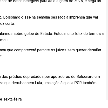
apesar de estar inelegível para as eleições de 2026, e nega as
io, Bolsonaro disse na semana passada à imprensa que vai
a corte.
falarmos sobre golpe de Estado. Estou muito feliz de termos a
rmou.
irmou que comparecerá perante os juízes sem querer desafiar
”.
um dos prédios depredados por apoiadores de Bolsonaro em
tares que derrubassem Lula, uma ação à qual a PGR também
 sexta-feira.