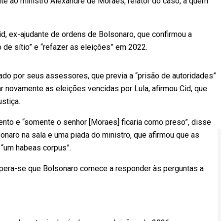
te ao ministro Alexandre de Moraes, relator do caso, a quem
id, ex-ajudante de ordens de Bolsonaro, que confirmou a
 de sítio” e “refazer as eleições” em 2022.
do por seus assessores, que previa a “prisão de autoridades”
zar novamente as eleições vencidas por Lula, afirmou Cid, que
stiça.
nto e “somente o senhor [Moraes] ficaria como preso”, disse
onaro na sala e uma piada do ministro, que afirmou que as
 “um habeas corpus”.
pera-se que Bolsonaro comece a responder às perguntas a