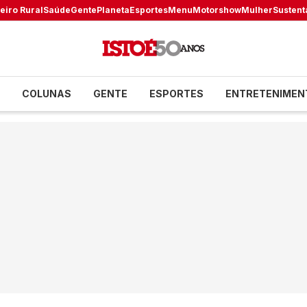
eiro Rural
Saúde
Gente
Planeta
Esportes
Menu
Motorshow
Mulher
Sustent
COLUNAS
GENTE
ESPORTES
ENTRETENIMEN