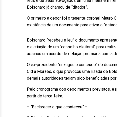
réus e de seus advogados em uma fileira em fren
Bolsonaro já chamou de “ditador”.
O primeiro a depor foi o tenente-coronel Mauro C
existência de um documento para ativar o “estado
Bolsonaro “recebeu e leu” o documento apresenta
e a criação de um “conselho eleitoral” para reali
assinou um acordo de delação premiada com a Ju
O ex-presidente “enxugou o conteúdo” do docume
Cid a Moraes, o que provocou uma risada de Bols
demais autoridades teriam sido beneficiadas por
Pelo cronograma dos depoimentos previstos, es
partir de terça-feira.
– “Esclarecer o que aconteceu” –