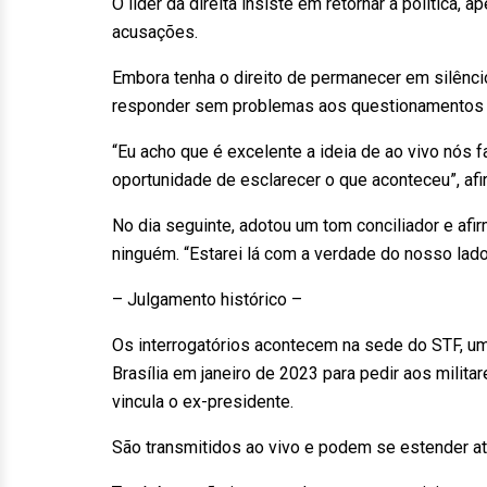
O líder da direita insiste em retornar à política, 
acusações.
Embora tenha o direito de permanecer em silênc
responder sem problemas aos questionamentos d
“Eu acho que é excelente a ideia de ao vivo nós 
oportunidade de esclarecer o que aconteceu”, afi
No dia seguinte, adotou um tom conciliador e af
ninguém. “Estarei lá com a verdade do nosso lado
– Julgamento histórico –
Os interrogatórios acontecem na sede do STF, 
Brasília em janeiro de 2023 para pedir aos mili
vincula o ex-presidente.
São transmitidos ao vivo e podem se estender até