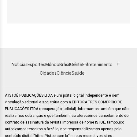
Notícias
Esportes
Mundo
Brasil
Gente
Entretenimento
Cidades
Ciência
Saúde
A ISTOÉ PUBLICAÇÕES LTDA é um portal digital independente e sem
vinculação editorial e societária com a EDITORA TRES COMÉRCIO DE
PUBLICACÕES LTDA (recuperação judicial). Informamos também que não
realizamos cobranças e que também não oferecemos cancelamento do
contrato de assinatura da revista impressa de nome ISTOÉ, tampouco
autorizamos terceiros a fazê-lo, nos responsabilizamos apenas pelo
conteúdo digital “https://istoe.com.br” e seus respectivos sites.