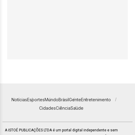
Notícias
Esportes
Mundo
Brasil
Gente
Entretenimento
Cidades
Ciência
Saúde
A ISTOÉ PUBLICAÇÕES LTDA é um portal digital independente e sem