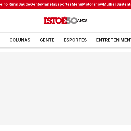
eiro Rural
Saúde
Gente
Planeta
Esportes
Menu
Motorshow
Mulher
Sustent
COLUNAS
GENTE
ESPORTES
ENTRETENIMEN