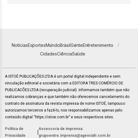
Notícias
Esportes
Mundo
Brasil
Gente
Entretenimento
Cidades
Ciência
Saúde
A ISTOÉ PUBLICAÇÕES LTDA é um portal digital independente e sem
vinculação editorial e societária com a EDITORA TRES COMÉRCIO DE
PUBLICACÕES LTDA (recuperação judicial). Informamos também que não
realizamos cobranças e que também não oferecemos cancelamento do
contrato de assinatura da revista impressa de nome ISTOÉ, tampouco
autorizamos terceiros a fazê-lo, nos responsabilizamos apenas pelo
conteúdo digital “https://istoe.com.br” e seus respectivos sites.
Política de
Assessoria de imprensa:
|
Privacidade
grupoentre.imprensa@agenciafr.com.br