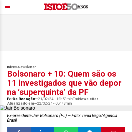
Início
>
Newsletter
Bolsonaro + 10: Quem são os
11 investigados que vão depor
na ‘superquinta’ da PF
Por
Da Redação
21/02/24 - 12h53min
Em
Newsletter
Atualizado em
22/02/24 - 05h43min
Ex-presidente Jair Bolsonaro (PL)
Foto: Tânia Rego/Agência
Brasil