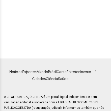
Notícias
Esportes
Mundo
Brasil
Gente
Entretenimento
Cidades
Ciência
Saúde
A ISTOÉ PUBLICAÇÕES LTDA é um portal digital independente e sem
vinculação editorial e societária com a EDITORA TRES COMÉRCIO DE
PUBLICACÕES LTDA (recuperação judicial). Informamos também que não