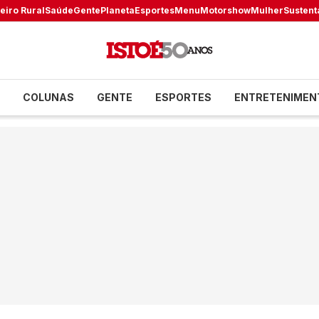
eiro Rural
Saúde
Gente
Planeta
Esportes
Menu
Motorshow
Mulher
Sustent
COLUNAS
GENTE
ESPORTES
ENTRETENIMEN