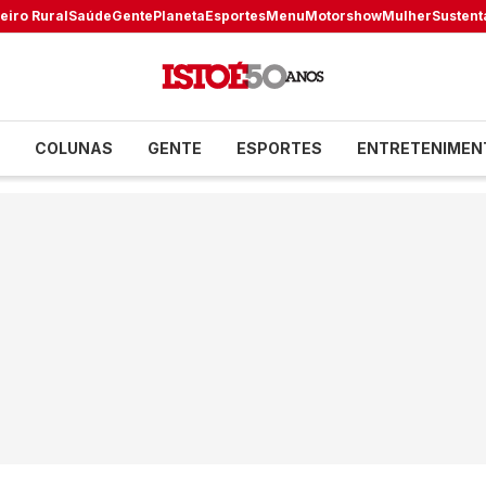
eiro Rural
Saúde
Gente
Planeta
Esportes
Menu
Motorshow
Mulher
Sustent
COLUNAS
GENTE
ESPORTES
ENTRETENIMEN