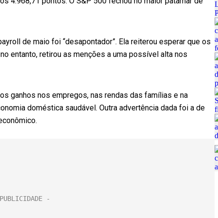
aos 4.968,71 pontos. O S&P 500 fechou no maior patamar de
payroll de maio foi “desapontador”. Ela reiterou esperar que os
, no entanto, retirou as menções a uma possível alta nos
u os ganhos nos empregos, nas rendas das famílias e na
onomia doméstica saudável. Outra advertência dada foi a de
 econômico.