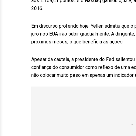
aos 2.109,41 pontos, e o Nasdaq ganhou 0,53%, 
2016.
Em discurso proferido hoje, Yellen admitiu que o 
juro nos EUA irão subir gradualmente. A dirigente
próximos meses, o que beneficia as ações.
Apesar da cautela, a presidente do Fed saliento
confiança do consumidor como reflexo de uma ec
não colocar muito peso em apenas um indicador