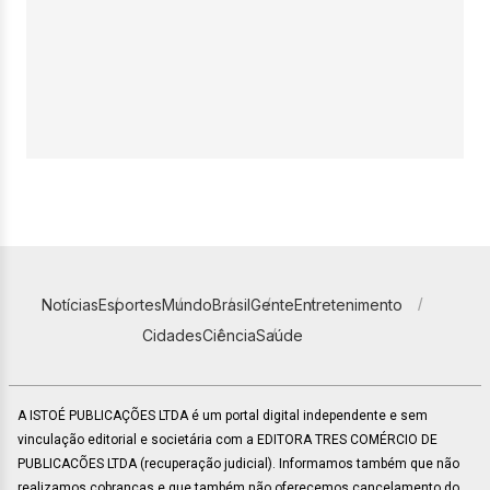
Notícias
Esportes
Mundo
Brasil
Gente
Entretenimento
Cidades
Ciência
Saúde
A ISTOÉ PUBLICAÇÕES LTDA é um portal digital independente e sem
vinculação editorial e societária com a EDITORA TRES COMÉRCIO DE
PUBLICACÕES LTDA (recuperação judicial). Informamos também que não
realizamos cobranças e que também não oferecemos cancelamento do