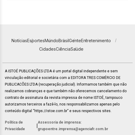
Notícias
Esportes
Mundo
Brasil
Gente
Entretenimento
Cidades
Ciência
Saúde
A ISTOÉ PUBLICAÇÕES LTDA é um portal digital independente e sem
vinculação editorial e societária com a EDITORA TRES COMÉRCIO DE
PUBLICACÕES LTDA (recuperação judicial). Informamos também que não
realizamos cobranças e que também não oferecemos cancelamento do
contrato de assinatura da revista impressa de nome ISTOÉ, tampouco
autorizamos terceiros a fazê-lo, nos responsabilizamos apenas pelo
conteúdo digital “https://istoe.com.br” e seus respectivos sites.
Política de
Assessoria de imprensa:
|
Privacidade
grupoentre.imprensa@agenciafr.com.br