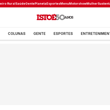
eiro Rural
Saúde
Gente
Planeta
Esportes
Menu
Motorshow
Mulher
Sustent
COLUNAS
GENTE
ESPORTES
ENTRETENIMEN