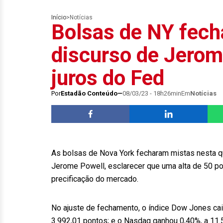
Início
>
Notícias
Bolsas de NY fech
discurso de Jerom
juros do Fed
Por
Estadão Conteúdo
08/03/23 - 18h26min
Em
Notícias
As bolsas de Nova York fecharam mistas nesta qua
Jerome Powell, esclarecer que uma alta de 50 po
precificação do mercado.
No ajuste de fechamento, o índice Dow Jones cai
3.992,01 pontos; e o Nasdaq ganhou 0,40%, a 11.