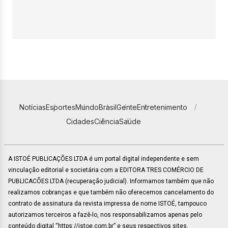
Notícias
Esportes
Mundo
Brasil
Gente
Entretenimento
Cidades
Ciência
Saúde
A ISTOÉ PUBLICAÇÕES LTDA é um portal digital independente e sem
vinculação editorial e societária com a EDITORA TRES COMÉRCIO DE
PUBLICACÕES LTDA (recuperação judicial). Informamos também que não
realizamos cobranças e que também não oferecemos cancelamento do
contrato de assinatura da revista impressa de nome ISTOÉ, tampouco
autorizamos terceiros a fazê-lo, nos responsabilizamos apenas pelo
conteúdo digital “https://istoe.com.br” e seus respectivos sites.