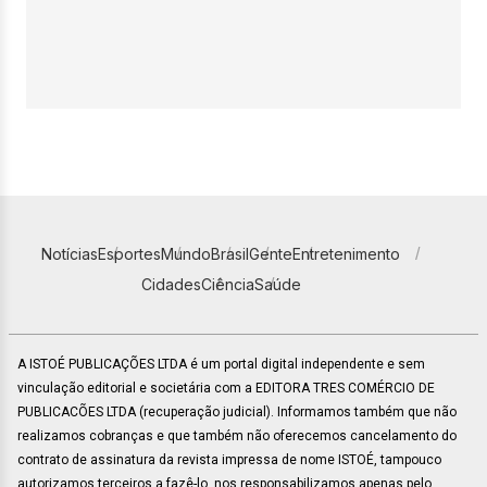
Notícias
Esportes
Mundo
Brasil
Gente
Entretenimento
Cidades
Ciência
Saúde
A ISTOÉ PUBLICAÇÕES LTDA é um portal digital independente e sem
vinculação editorial e societária com a EDITORA TRES COMÉRCIO DE
PUBLICACÕES LTDA (recuperação judicial). Informamos também que não
realizamos cobranças e que também não oferecemos cancelamento do
contrato de assinatura da revista impressa de nome ISTOÉ, tampouco
autorizamos terceiros a fazê-lo, nos responsabilizamos apenas pelo