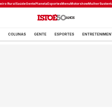
eiro Rural
Saúde
Gente
Planeta
Esportes
Menu
Motorshow
Mulher
Sustent
COLUNAS
GENTE
ESPORTES
ENTRETENIMEN