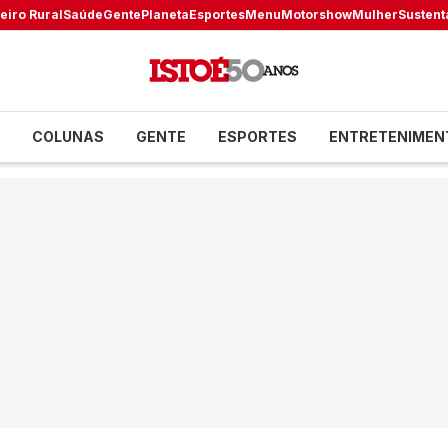
eiro Rural
Saúde
Gente
Planeta
Esportes
Menu
Motorshow
Mulher
Sustent
COLUNAS
GENTE
ESPORTES
ENTRETENIMEN