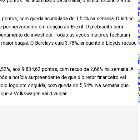
,92 pontos. No acumulado da semana, o índice recuou 2,45%.
6 pontos, com queda acumulada de 1,51% na semana. O índice
e por nervosismo em relação ao Brexit. O plebiscito será
o sentimento do investidor. Todas as ações maiores fecharam
 maior baque. O Barclays caiu 3,78%, enquanto o Lloyds recuou
2,52%, aos 9.834,62 pontos, com recuo de 2,66% na semana. A
ós a notícia surpreendente de que o diretor financeiro vai
veio logo em seguida, com queda de 5,54%. Na semana que
 que a Volkswagen vai divulgar.